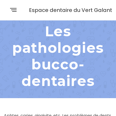
Espace dentaire du Vert Galant
Les
pathologies
bucco-
dentaires
Aphtes, caries, gingivite, etc. Les problèmes de dents,