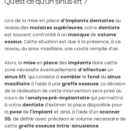
Qu'est-ce qu'un sinus-lift ?
Lors de la mise en place
d’implants
dentaires
au
niveau des
molaires
supérieures
, votre
dentiste
est souvent confronté à un
manque
de
volume
osseux
. Cette situation est due à la présence, à ce
niveau, du sinus maxillaire, une cavité remplie d’air.
Alors, la
mise
en
place
des
implants
dans cette
zone nécessite éventuellement
d’effectuer
un
sinus
lift
, qui consiste à
combler
le
fond
du
sinus
maxillaire
à l'aide à une
greffe
osseuse
. La décision
de la réalisation de cette intervention sera prise au
cours de l'
analyse pré-implantaire
qui permettra
à votre
dentiste
d'estimer la place disponible pour
la
pose
de
l'implant
et ainsi, à l'aide d'un
scanner
3D
, de définir avec précision le volume nécessaire de
cette
greffe
osseuse
intra
-
sinusienne
.