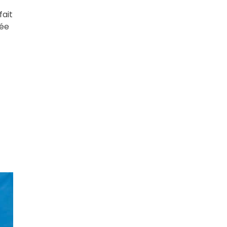
fait
rée