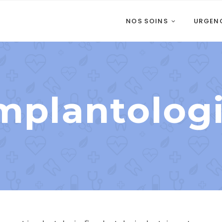
NOS SOINS
URGEN
mplantolog