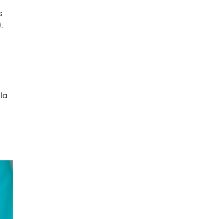
s
.
la