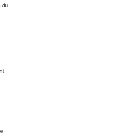
n du
nt
te