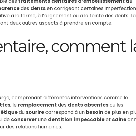
ble des
traitements
dentaires
d’embellissement du
parence
des
dents
en corrigeant certaines imperfection
tive à la forme, à l’alignement ou à la teinte des dents. La
e sont deux autres aspects à prendre en compte.
entaire, comment l
large, comprenant différentes interventions comme le
ttes
, le
remplacement
des
dents
absentes
ou les
hétique
du
sourire
correspond à un
besoin
de plus en pl
ui de
conserver
une
dentition
impeccable
et
saine
an
œur des relations humaines.