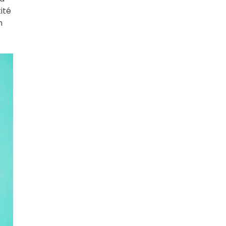
ité
n