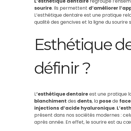
L’esthétique
dentaire
regroupe l’ensem
sourire
. Ils permettent
d’améliorer
l’ap
L’esthétique dentaire est une pratique rela
qualité des gencives et la ligne du sourir
Esthétique d
définir ?
L
’esthétique dentaire
est une pratique 
blanchiment
des
dents
, la
pose
de
face
injections
d’acide
hyaluronique
.
L’est
présent dans nos sociétés modernes : cel
après année. En effet, le sourire est au c