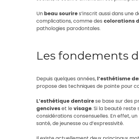
Un
beau
sourire
s’inscrit aussi dans une d
complications, comme des
colorations
d
pathologies parodontales.
Les fondements de
Depuis quelques années,
l’esthétisme
de
propose des techniques de pointe pour co
L’esthétique
dentaire
se base sur des p
gencives
et le
visage
. Si la beauté reste
considérations consensuelles. En effet, un
santé, de jeunesse ou d’expressivité.
Il existe actuellement deux principaux moti