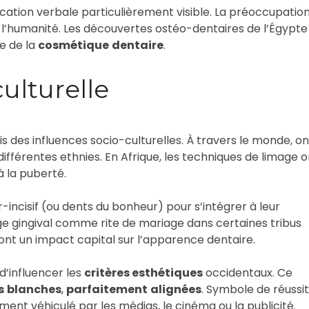
tion verbale particulièrement visible. La préoccupatio
de l’humanité. Les découvertes ostéo-dentaires de l’Égypte
e de la
cosmétique
dentaire
.
culturelle
 des influences socio-culturelles. À travers le monde, on
fférentes ethnies. En Afrique, les techniques de limage o
 la puberté.
r-incisif (ou dents du bonheur) pour s’intégrer à leur
 gingival comme rite de mariage dans certaines tribus
s ont un impact capital sur l’apparence dentaire.
d’influencer les
critères esthétiques
occidentaux. Ce
s
blanches
,
parfaitement
alignées
. Symbole de réussi
ement véhiculé par les médias, le cinéma ou la publicité.