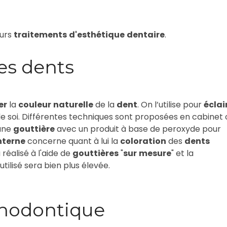
eurs
traitements
d'esthétique
dentaire
.
es dents
er
la
couleur
naturelle
de la
dent
. On l’utilise pour
éclai
de soi. Différentes techniques sont proposées en cabinet 
 une
gouttière
avec un produit à base de peroxyde pour
nterne
concerne quant à lui la
coloration
des
dents
 réalisé à l'aide de
gouttières
"
sur
mesure
" et la
ilisé sera bien plus élevée.
thodontique