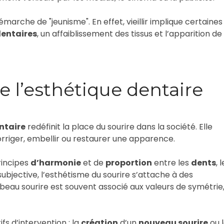
émarche de "jeunisme". En effet, vieillir implique certaines
entaires
, un affaiblissement des tissus et l’apparition de
 l’esthétique dentaire
ntaire
redéfinit la place du sourire dans la société. Elle
rriger, embellir ou restaurer une apparence.
rincipes
d’harmonie
et de
proportion
entre les
dents
, 
 subjective, l’esthétisme du sourire s’attache à des
 beau sourire est souvent associé aux valeurs de symétrie
fs d’intervention : la
création
d’un
nouveau sourire
ou 